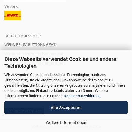
Versand
DIE BUTTONMACHER
WENN ES UM BUTTONS GEHT!
Wir produzieren die Buttons mit
Diese Webseite verwendet Cookies und andere
Ökostrom aus Windkraftanlagen.
Technologien
Wir verwenden Cookies und ähnliche Technologien, auch von
Hier geht es zu unserem Video!
Drittanbietern, um die ordentliche Funktionsweise der Website zu
Kontakt: Tel. o38843/824150
gewährleisten, die Nutzung unseres Angebotes zu analysieren und Ihnen
ein bestmögliches Einkaufserlebnis bieten zu können. Weitere
E-Mail: info@diebuttonmacher.de
Informationen finden Sie in unserer
Datenschutzerklärung
.
Alle Akzeptieren
Vertrag widerrufen
Weitere Informationen
Webshop erstellen
mit Gambio.de © 2026